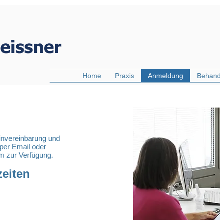
Home
Praxis
Anmeldung
Behand
invereinbarung und
 per
Email
oder
um zur Verfügung.
eiten