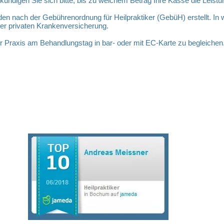
rkundigen Sie sich bitte, bis zu welchem Betrag Ihre Kasse die Leis
den nach der Gebührenordnung für Heilpraktiker (GebüH) erstellt. I
Ihrer privaten Krankenversicherung.
er Praxis am Behandlungstag in bar- oder mit EC-Karte zu begleichen
Impressum und EU-Datenschutz-Grundverordnung
Goystra
44803 
Tel.: 0
Mobil: 
E-Mail: