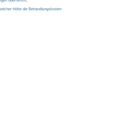
tungen übernimmt.
n welcher Höhe die Behandlungskosten
.
sse 67 C
Bochum
234 54468157
0171/4105685
info@chiropraxis-meissner.de