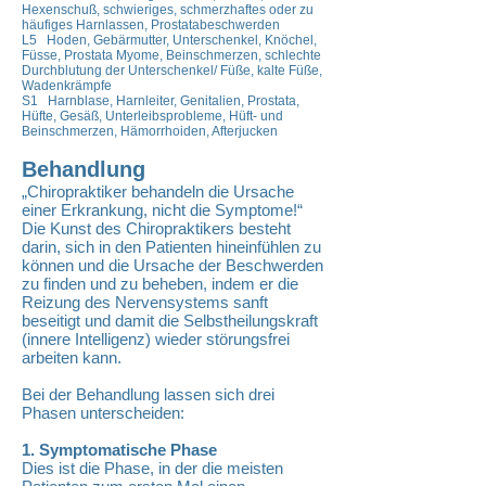
Hexenschuß, schwieriges, schmerzhaftes oder zu
häufiges Harnlassen, Prostatabeschwerden
L5 Hoden, Gebärmutter, Unterschenkel, Knöchel,
Füsse, Prostata Myome, Beinschmerzen, schlechte
Durchblutung der Unterschenkel/ Füße, kalte Füße,
Wadenkrämpfe
S1 Harnblase, Harnleiter, Genitalien, Prostata,
Hüfte, Gesäß, Unterleibsprobleme, Hüft- und
Beinschmerzen, Hämorrhoiden, Afterjucken
Behandlung
„Chiropraktiker behandeln die Ursache
einer Erkrankung, nicht die Symptome!“
Die Kunst des Chiropraktikers besteht
darin, sich in den Patienten hineinfühlen zu
können und die Ursache der Beschwerden
zu finden und zu beheben, indem er die
Reizung des Nervensystems sanft
beseitigt und damit die Selbstheilungskraft
(innere Intelligenz) wieder störungsfrei
arbeiten kann.
Bei der Behandlung lassen sich drei
Phasen unterscheiden:
1. Symptomatische Phase
Dies ist die Phase, in der die meisten