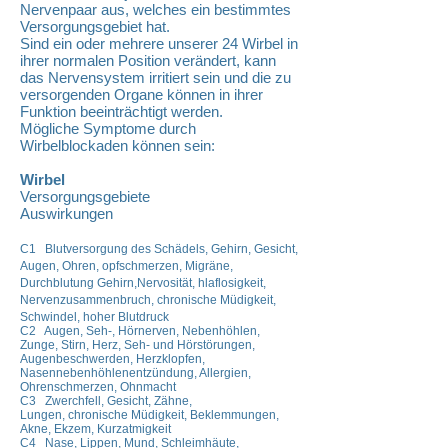
Nervenpaar aus, welches ein bestimmtes
Versorgungsgebiet hat.
Sind ein oder mehrere unserer 24 Wirbel in
ihrer normalen Position verändert, kann
das Nervensystem irritiert sein und die zu
versorgenden Organe können in ihrer
Funktion beeinträchtigt werden.
Mögliche Symptome durch
Wirbelblockaden können sein:
Wirbel
Versorgungsgebiete
Auswirkungen
C1 Blutversorgung des Schädels, Gehirn, Gesicht,
Augen, Ohren, opfschmerzen, Migräne,
Durchblutung Gehirn,Nervosität, hlaflosigkeit,
Nervenzusammenbruch, chronische Müdigkeit,
Schwindel, hoher Blutdruck
C2 Augen, Seh-, Hörnerven, Nebenhöhlen,
Zunge, Stirn, Herz, Seh- und Hörstörungen,
Augenbeschwerden, Herzklopfen,
Nasennebenhöhlenentzündung, Allergien,
Ohrenschmerzen, Ohnmacht
C3 Zwerchfell, Gesicht, Zähne,
Lungen, chronische Müdigkeit, Beklemmungen,
Akne, Ekzem, Kurzatmigkeit
C4 Nase, Lippen, Mund, Schleimhäute,