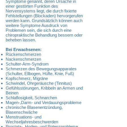
Symptome genannt, deren Ursache in
einer gestörten Funktion des
Nervensystems liegt, die durch fixierte
Fehlstellungen (Blockaden) hervorgerufen
werden kann. Grundsätzlich können auch
weitere Symptome Ausdruck von
Problemen sein, die sich durch eine
chiropraktische Behandlung bessern oder
beheben lassen.
Bei Erwachsenen:
Rückenschmerzen
Nackenschmerzen
Schulter-Arm-Syndrom
Schmerzen des Bewegungsapparates
(Schulter, Ellbogen, Hüfte, Knie, Fuß)
Kopfschmerz, Migräne
Schwindel, Ohrgeräusche (Tinnitus)
Gefühlsstörungen, Kribbeln an Armen und
Beinen
Schlaflosigkeit, Schnarchen
Magen-,Darm- und Verdauungsprobleme
chronische Blasenentzündung,
Blasenschwäche
Menstruations- und
Wechseljahresbeschwerden
Prostata-, Hoden- und Potenzprobleme