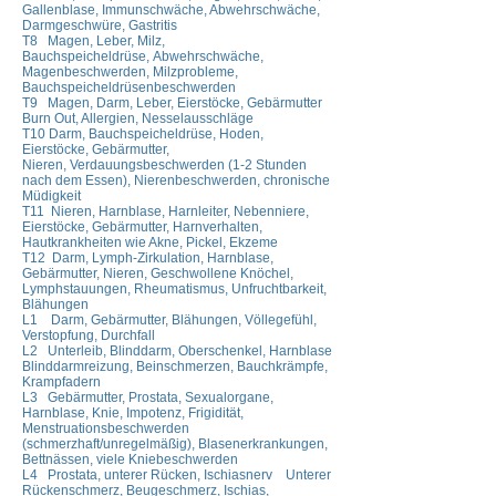
Gallenblase, Immunschwäche, Abwehrschwäche,
Darmgeschwüre, Gastritis
T8 Magen, Leber, Milz,
Bauchspeicheldrüse, Abwehrschwäche,
Magenbeschwerden, Milzprobleme,
Bauchspeicheldrüsenbeschwerden
T9 Magen, Darm, Leber, Eierstöcke, Gebärmutter
Burn Out, Allergien, Nesselausschläge
T10 Darm, Bauchspeicheldrüse, Hoden,
Eierstöcke, Gebärmutter,
Nieren, Verdauungsbeschwerden (1-2 Stunden
nach dem Essen), Nierenbeschwerden, chronische
Müdigkeit
T11 Nieren, Harnblase, Harnleiter, Nebenniere,
Eierstöcke, Gebärmutter, Harnverhalten,
Hautkrankheiten wie Akne, Pickel, Ekzeme
T12 Darm, Lymph-Zirkulation, Harnblase,
Gebärmutter, Nieren, Geschwollene Knöchel,
Lymphstauungen, Rheumatismus, Unfruchtbarkeit,
Blähungen
L1 Darm, Gebärmutter, Blähungen, Völlegefühl,
Verstopfung, Durchfall
L2 Unterleib, Blinddarm, Oberschenkel, Harnblase
Blinddarmreizung, Beinschmerzen, Bauchkrämpfe,
Krampfadern
L3 Gebärmutter, Prostata, Sexualorgane,
Harnblase, Knie, Impotenz, Frigidität,
Menstruationsbeschwerden
(schmerzhaft/unregelmäßig), Blasenerkrankungen,
Bettnässen, viele Kniebeschwerden
L4 Prostata, unterer Rücken, Ischiasnerv Unterer
Rückenschmerz, Beugeschmerz, Ischias,