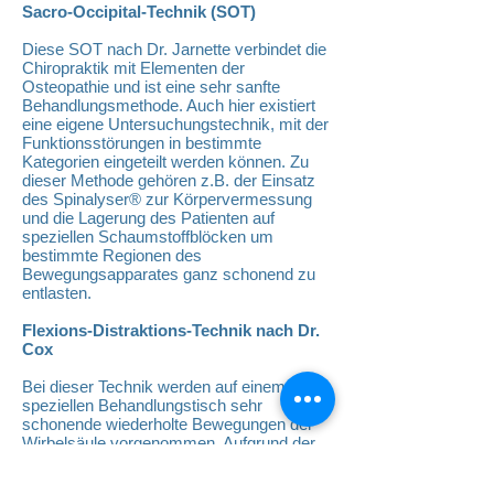
Sacro-Occipital-Technik (SOT)
Diese SOT nach Dr. Jarnette verbindet die
Chiropraktik mit Elementen der
Osteopathie und ist eine sehr sanfte
Behandlungsmethode. Auch hier existiert
eine eigene Untersuchungstechnik, mit der
Funktionsstörungen in bestimmte
Kategorien eingeteilt werden können. Zu
dieser Methode gehören z.B. der Einsatz
des Spinalyser® zur Körpervermessung
und die Lagerung des Patienten auf
speziellen Schaumstoffblöcken um
bestimmte Regionen des
Bewegungsapparates ganz schonend zu
entlasten.
Flexions-Distraktions-Technik nach Dr.
Cox
Bei dieser Technik werden auf einem
speziellen Behandlungstisch sehr
schonende wiederholte Bewegungen der
Wirbelsäule vorgenommen. Aufgrund der
sehr sanften Technik eignet sich diese
Variante als eine der wenigen Methoden