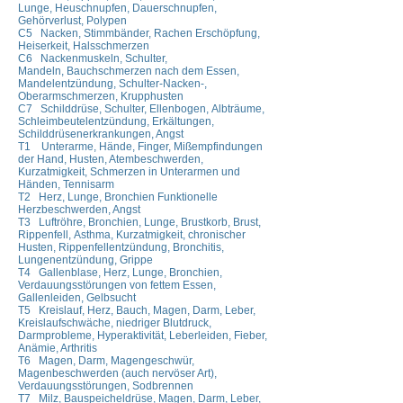
Lunge, Heuschnupfen, Dauerschnupfen,
Gehörverlust, Polypen
C5 Nacken, Stimmbänder, Rachen Erschöpfung,
Heiserkeit, Halsschmerzen
C6 Nackenmuskeln, Schulter,
Mandeln, Bauchschmerzen nach dem Essen,
Mandelentzündung, Schulter-Nacken-,
Oberarmschmerzen, Krupphusten
C7 Schilddrüse, Schulter, Ellenbogen, Albträume,
Schleimbeutelentzündung, Erkältungen,
Schilddrüsenerkrankungen, Angst
T1 Unterarme, Hände, Finger, Mißempfindungen
der Hand, Husten, Atembeschwerden,
Kurzatmigkeit, Schmerzen in Unterarmen und
Händen, Tennisarm
T2 Herz, Lunge, Bronchien Funktionelle
Herzbeschwerden, Angst
T3 Luftröhre, Bronchien, Lunge, Brustkorb, Brust,
Rippenfell, Asthma, Kurzatmigkeit, chronischer
Husten, Rippenfellentzündung, Bronchitis,
Lungenentzündung, Grippe
T4 Gallenblase, Herz, Lunge, Bronchien,
Verdauungsstörungen von fettem Essen,
Gallenleiden, Gelbsucht
T5 Kreislauf, Herz, Bauch, Magen, Darm, Leber,
Kreislaufschwäche, niedriger Blutdruck,
Darmprobleme, Hyperaktivität, Leberleiden, Fieber,
Anämie, Arthritis
T6 Magen, Darm, Magengeschwür,
Magenbeschwerden (auch nervöser Art),
Verdauungsstörungen, Sodbrennen
T7 Milz, Bauspeicheldrüse, Magen, Darm, Leber,